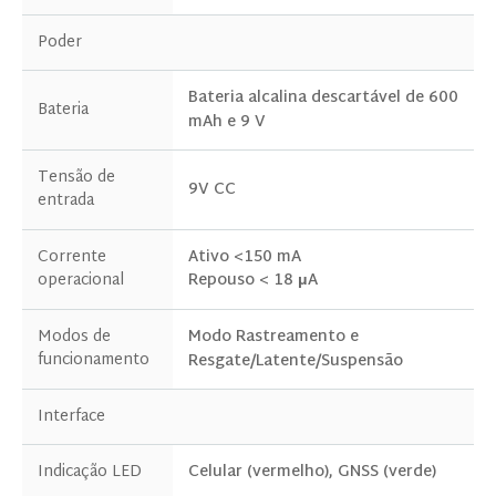
Poder
Bateria alcalina descartável de 600
Bateria
ENTRE EM CONTATO CONOSCO
mAh e 9 V
Tensão de
9V CC
entrada
Corrente
Ativo <150 mA
Repouso < 18 μA
operacional
Modos de
Modo Rastreamento e
funcionamento
Resgate/Latente/Suspensão
Interface
Produtos de interesse
Indicação LED
Celular (vermelho), GNSS (verde)