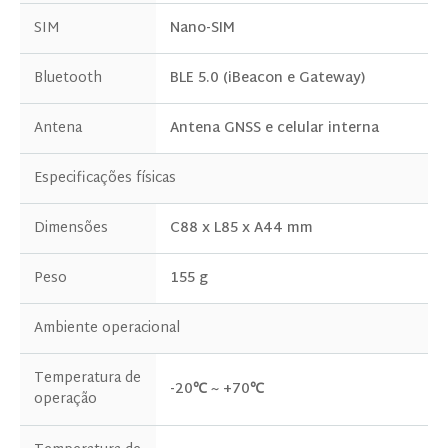
SIM
Nano-SIM
Bluetooth
BLE 5.0 (iBeacon e Gateway)
Antena
Antena GNSS e celular interna
Especificações físicas
Eu concordo em receber atualizações sobre
produtos e eventos do nosso site e dou meu
Dimensões
C88 x L85 x A44 mm
consentimento com base em nossa
Política
de Privacidade.
Peso
155 g
Ambiente operacional
Temperatura de
-20℃ ~ +70℃
operação