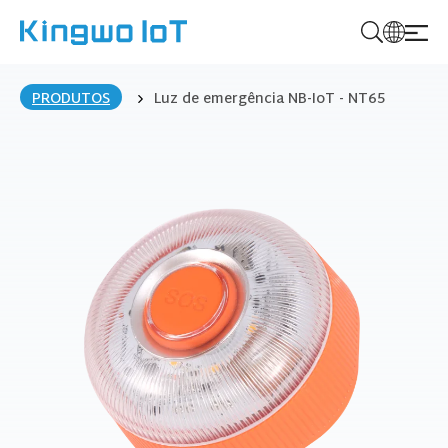
K
i
PRODUTOS
Luz de emergência NB-IoT - NT65
n
g
w
o
I
o
T