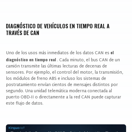
DIAGNÓSTICO DE VEHÍCULOS EN TIEMPO REAL A
TRAVÉS DE CAN
el
Uno de los usos más inmediatos de los datos CAN es
Doy mi consentimiento para recibir
diagnóstico en tiempo real
. Cada minuto, el bus CAN de un
actualizaciones sobre productos y eventos de
camión transmite las últimas lecturas de decenas de
nuestro sitio web, y otorgo dicho
sensores. Por ejemplo, el control del motor, la transmisión,
consentimiento de acuerdo con nuestra
los módulos de freno ABS e incluso los sistemas de
Política de Privacidad.
postratamiento envían cientos de mensajes distintos por
segundo. Una unidad telemática moderna conectada al
puerto OBD-II o directamente a la red CAN puede capturar
este flujo de datos.