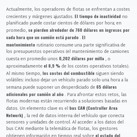
Actualmente, los operadores de flotas se enfrentan a costes
El tiempo de inactividad
crecientes y márgenes ajustados.
no
planificado puede costar cientos de dólares por hora; en
se pierden alrededor de 760 dólares en ingresos por
promedio,
cada hora que un camión está parado
El
.
mantenimiento
rutinario consume una parte significativa de
los presupuestos operativos (el mantenimiento de camiones
0,202 dólares por milla
cuesta en promedio unos
, o
el 8,9 %
aproximadamente
de los costes operativos totales).
los costes del combustible
Al mismo tiempo,
siguen siendo
volátiles: incluso dejar un vehículo parado solo una hora a la
65 dólares
semana puede suponer un desperdiciado de
adicionales por camión al año
. Para afrontar estos retos, las
flotas modernas están recurriendo a soluciones basadas en
bus CAN (Controller Area
datos. Un elemento clave es el
Network)
, la red de datos interna del vehículo que conecta
sensores y unidades de control. Al acceder a los datos del
bus CAN mediante la telemática de flotas, los gestores
el estado del
obtienen información en tiempo real sobre