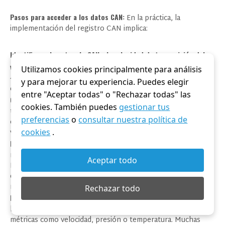
Pasos para acceder a los datos CAN:
En la práctica, la
implementación del registro CAN implica:
Identifique el protocolo CAN y la velocidad de transmisión del
vehículo.
La mayoría de los camiones utilizan SAE J1939 a
Utilizamos cookies principalmente para análisis
~250 kbps, pero algunos utilizan ISO 15765 (CAN FD) o
y para mejorar tu experiencia. Puedes elegir
configuraciones personalizadas.
entre "Aceptar todas" o "Rechazar todas" las
Conecte el dispositivo de registro.
Enchufe una unidad
cookies. También puedes
gestionar tus
telemática al puerto de diagnóstico OBD-II o, si es necesario,
preferencias
o
consultar nuestra política de
conéctela directamente a los cables CAN_H y CAN_L del
vehículo en un conector de la ECU.
cookies
.
Recopile datos de muestra.
Deje que el vehículo funcione con
normalidad. El dispositivo capturará tramas de varias ECU.
Aceptar todo
Revise los identificadores recopilados para ver qué módulos
están activos (por ejemplo, controlador del motor, ABS,
módulo de freno del remolque).
Rechazar todo
Decodifique los datos.
Utilizando estándares de la industria o
la documentación del fabricante, traduzca los datos brutos a
métricas como velocidad, presión o temperatura. Muchas