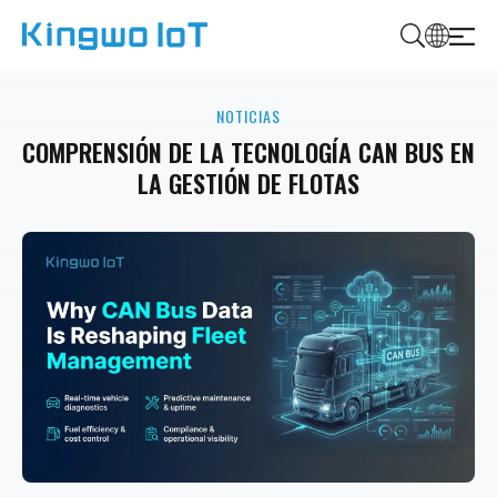
K
i
NOTICIAS
n
g
COMPRENSIÓN DE LA TECNOLOGÍA CAN BUS EN
w
LA GESTIÓN DE FLOTAS
o
I
o
T