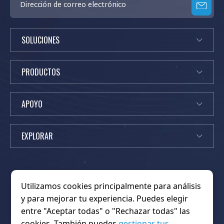
SOLUCIONES
PRODUCTOS
APOYO
EXPLORAR
Utilizamos cookies principalmente para análisis
y para mejorar tu experiencia. Puedes elegir
Noticias
Fogonadura
K
Sobre nosotros
Hogar
entre "Aceptar todas" o "Rechazar todas" las
i
Contáctanos
Preguntas frecuentes
OEM/ODM
cookies. También puedes
gestionar tus