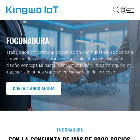
K
i
n
FOGONADURA
g
w
Trabajamos en estrecha colaboración con nuestros socios para
o
convertir ideas en soluciones escalables y fiables. Desde el
I
diseño conceptual hasta la implementación, nuestro equipo de
ingeniería le brinda soporte en cada etapa del proceso.
o
T
CONTÁCTANOS AHORA
FOGONADURA
CON LA CONFIANZA DE MÁS DE 8000 SOCIOS.