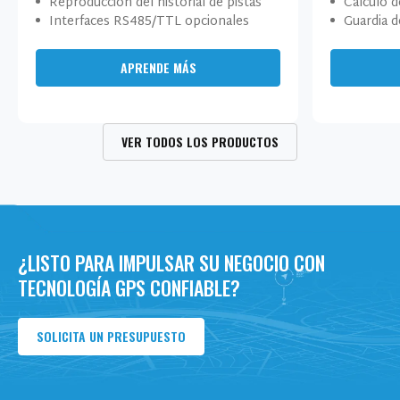
Reproducción del historial de pistas
Cálculo d
Interfaces RS485/TTL opcionales
Guardia d
APRENDE MÁS
VER TODOS LOS PRODUCTOS
¿LISTO PARA IMPULSAR SU NEGOCIO CON
TECNOLOGÍA GPS CONFIABLE?
SOLICITA UN PRESUPUESTO