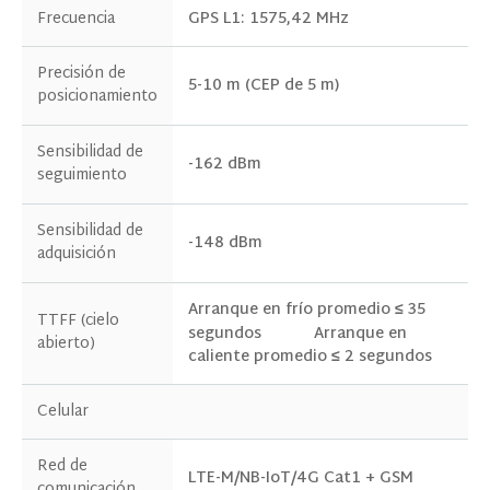
Frecuencia
GPS L1: 1575,42 MHz
Precisión de
5-10 m (CEP de 5 m)
posicionamiento
Sensibilidad de
-162 dBm
seguimiento
Sensibilidad de
-148 dBm
adquisición
Arranque en frío promedio ≤ 35
TTFF (cielo
segundos
Arranque en
abierto)
caliente promedio ≤ 2 segundos
Celular
PONTE EN CONTACTO CON NOSOTROS
Red de
LTE-M/NB-IoT/4G Cat1 + GSM
comunicación