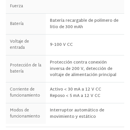
Doy mi consentimiento para recibir
Fuerza
actualizaciones sobre productos y eventos de
nuestro sitio web, y otorgo dicho
Batería recargable de polímero de
consentimiento de acuerdo con nuestra
Batería
litio de 300 mAh
Política de Privacidad.
Voltaje de
9-100 V CC
entrada
Protección contra conexión
Protección de la
inversa de 200 V, detección de
batería
voltaje de alimentación principal
Corriente de
Activo < 30 mA a 12 V CC
funcionamiento
Reposo < 5 mA a 12 V CC
Modos de
Interruptor automático de
funcionamiento
movimiento y estático