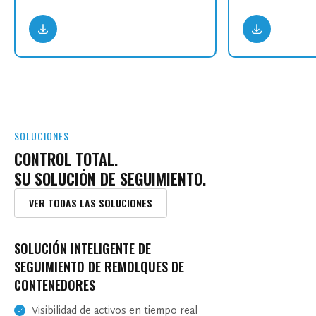
SOLUCIONES
CONTROL TOTAL.
SU SOLUCIÓN DE SEGUIMIENTO.
VER TODAS LAS SOLUCIONES
SOLUCIÓN INTELIGENTE DE
GESTIÓN DE FLOTAS PÚBLICAS
GESTIÓN DE OPERACIONES MINERAS
SEGUIMIENTO DE LA SEGURIDAD DE LOS
SEGUIMIENTO DE REMOLQUES DE
GUBERNAMENTALES
TRABAJADORES SOLITARIOS
Optimización de combustible y energía
CONTENEDORES
Seguimiento en tiempo real
Monitoreo de la seguridad operativa
Visibilidad de activos en tiempo real