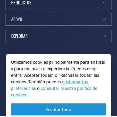
PRODUCTOS
APOYO
EXPLORAR
Utilizamos cookies principalmente para análisis
y para mejorar tu experiencia. Puedes elegir
Noticias
Fogonadura
K
Sobre nosotros
Hogar
entre "Aceptar todas" o "Rechazar todas" las
i
Contáctanos
Preguntas frecuentes
OEM/ODM
cookies. También puedes
gestionar tus
n
política de privacidad
Productos
Plataforma
preferencias
o
consultar nuestra política de
g
Condiciones de servicio
Gracias
cookies
.
w
Copyright © 2026 Shenzhen Kingwo Iot Co.,Ltd. Todos los
o
derechos reservados.
Aceptar todo
I