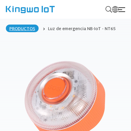
K
i
PRODUCTOS
Luz de emergencia NB-IoT - NT65
n
g
w
o
I
o
T