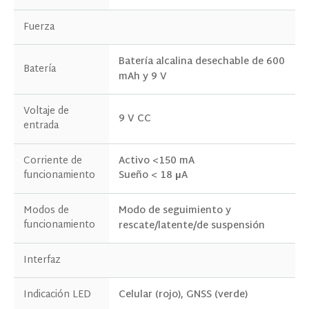
Fuerza
Batería alcalina desechable de 600
Batería
mAh y 9 V
PONTE EN CONTACTO CON NOSOTROS
Voltaje de
9 V CC
entrada
Corriente de
Activo <150 mA
Sueño < 18 μA
funcionamiento
Modos de
Modo de seguimiento y
funcionamiento
rescate/latente/de suspensión
Interfaz
Indicación LED
Celular (rojo), GNSS (verde)
Productos de interés