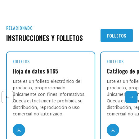
RELACIONADO
FOLLETOS
INSTRUCCIONES Y FOLLETOS
FOLLETOS
atos NT65
Catálogo de productos
olleto electrónico del
Este es un folleto electrónico del
proporcionado
producto, proporcionado
con fines informativos.
únicamente con fines informativo
ctamente prohibida su
Queda estrictamente prohibida su
n, reproducción o uso
distribución, reproducción o uso
o autorizado.
comercial no autorizado.