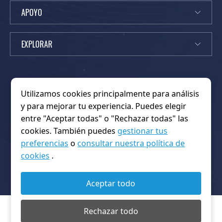
APOYO
EXPLORAR
Utilizamos cookies principalmente para análisis
y para mejorar tu experiencia. Puedes elegir
Noticias
Fogonadura
K
Sobre nosotros
Hogar
entre "Aceptar todas" o "Rechazar todas" las
i
Contáctanos
Preguntas frecuentes
OEM/ODM
cookies. También puedes
gestionar tus
n
política de privacidad
Productos
Plataforma
preferencias
o
consultar nuestra política de
g
Condiciones de servicio
Gracias
cookies
.
w
Copyright © 2026 Shenzhen Kingwo Iot Co.,Ltd. Todos los
o
derechos reservados.
Aceptar todo
I
o
Rechazar todo
T