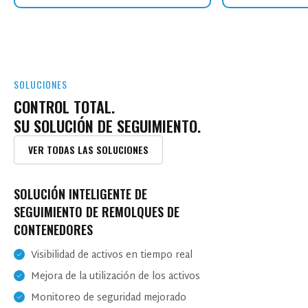
SOLUCIONES
CONTROL TOTAL.
SU SOLUCIÓN DE SEGUIMIENTO.
VER TODAS LAS SOLUCIONES
SOLUCIÓN INTELIGENTE DE
GESTIÓN DE FLOTAS PÚBLICAS
GESTIÓN DE OPERACIONES MINERAS
SEGUIMIENTO DE LA SEGURIDAD DE LOS
SEGUIMIENTO DE REMOLQUES DE
GUBERNAMENTALES
TRABAJADORES SOLITARIOS
Optimización de combustible y energía
CONTENEDORES
Seguimiento en tiempo real
Monitoreo de la seguridad operativa
Visibilidad de activos en tiempo real
Control centralizado de flotas
Análisis basado en datos
Mejora de la utilización de los activos
Garantizar la seguridad de los trabajadores que trabajan
Cumplimiento y seguridad
solos requiere visibilidad en tiempo real y capacidad de
Monitoreo de seguridad mejorado
La industria minera utiliza maquinaria pesada como
respuesta rápida. Con las tecnologías de seguimiento