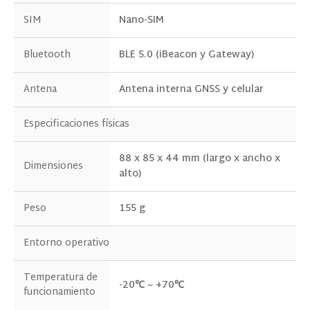
SIM
Nano-SIM
Bluetooth
BLE 5.0 (iBeacon y Gateway)
Antena
Antena interna GNSS y celular
Especificaciones físicas
Doy mi consentimiento para recibir
88 x 85 x 44 mm (largo x ancho x
actualizaciones sobre productos y eventos de
Dimensiones
alto)
nuestro sitio web, y otorgo dicho
consentimiento de acuerdo con nuestra
Peso
155 g
Política de Privacidad.
Entorno operativo
Temperatura de
-20℃ ~ +70℃
funcionamiento