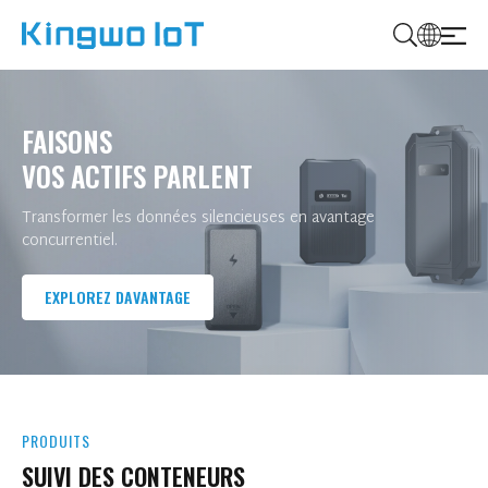
K
i
n
FAISONS
g
VOS ACTIFS PARLENT
w
o
Transformer les données silencieuses en avantage
I
concurrentiel.
o
T
EXPLOREZ DAVANTAGE
PRODUITS
SUIVI DES CONTENEURS