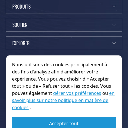
PRODUITS
SOUTIEN
EXPLORER
Nous utilisons des cookies principalement à
des fins d'analyse afin d'améliorer votre
expérience. Vous pouvez choisir d'« Accepter
Nouvelles
Partenaires
K
À propos de nous
Maison
tout » ou de « Refuser tout » les cookies. Vous
i
Contactez-nous
FAQ
OEM/ODM
pouvez également
gérer vos préférences
ou
en
n
politique de confidentialité
Produits
Plate-forme
savoir plus sur notre politique en matière de
g
Conditions d'utilisation
Merci
cookies
.
w
Copyright © 2026 Shenzhen Kingwo Iot Co.,Ltd.. Tous droits
o
réservés.
Accepter tout
I