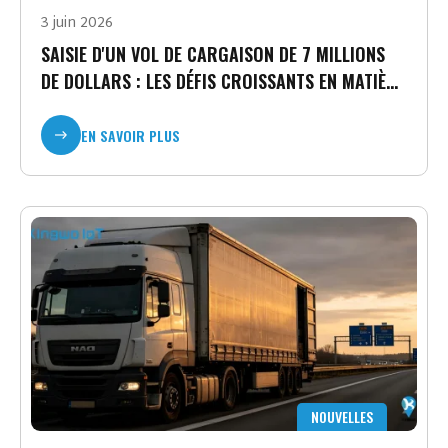
3 juin 2026
Je consens à recevoir des mises à jour sur les
SAISIE D'UN VOL DE CARGAISON DE 7 MILLIONS
produits et les événements de notre site web
et je donne mon consentement sur la base
DE DOLLARS : LES DÉFIS CROISSANTS EN MATIÈRE
de notre
politique de confidentialité.
DE SÉCURITÉ DE LA CHAÎNE
D'APPROVISIONNEMENT
EN SAVOIR PLUS
NOUVELLES