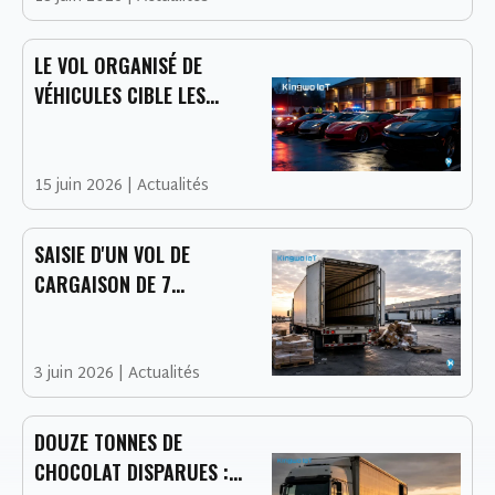
D'AMÉRIQUE DU NORD
LE VOL ORGANISÉ DE
VÉHICULES CIBLE LES
VOITURES DE GRANDE
VALEUR LORS D'UN
ÉVÉNEMENT AUTOMOBILE
15 juin 2026
|
Actualités
MAJEUR
SAISIE D'UN VOL DE
CARGAISON DE 7
MILLIONS DE DOLLARS :
LES DÉFIS CROISSANTS EN
MATIÈRE DE SÉCURITÉ DE
3 juin 2026
|
Actualités
LA CHAÎNE
D'APPROVISIONNEMENT
DOUZE TONNES DE
CHOCOLAT DISPARUES :