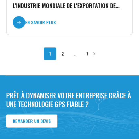
L'INDUSTRIE MONDIALE DE L'EXPORTATION DE
VÉHICULES D'OCCASION
EN SAVOIR PLUS
P
1
2
…
7
A
G
I
N
PRÊT À DYNAMISER VOTRE ENTREPRISE GRÂCE À
A
UNE TECHNOLOGIE GPS FIABLE ?
T
I
DEMANDER UN DEVIS
O
N