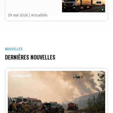
CE QUE LE VOL DE KITKAT
RÉVÈLE SUR LA SÉCURITÉ
MODERNE DU FRET
29 mai 2026
|
Actualités
NOUVELLES
DERNIÈRES NOUVELLES