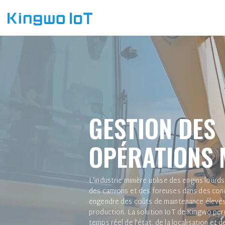
K
i
n
g
w
o
I
o
GESTION
DES
T
OPÉRATIONS 
L'industrie minière utilise des engins lourd
des camions et des foreuses dans des condit
engendre des coûts de maintenance élevés 
production. La solution IoT de Kingwo per
temps réel de l'état, de la localisation et d