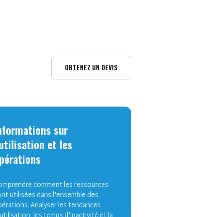
OBTENEZ UN DEVIS
nformations sur
'utilisation et les
pérations
omprendre comment les ressources
nt utilisées dans l'ensemble des
pérations.
Analyser les tendances
utilisation, les temps d'inactivité et la