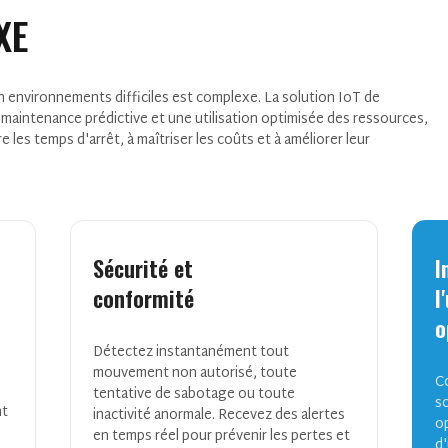
XE
 environnements difficiles est complexe. La solution IoT de
maintenance prédictive et une utilisation optimisée des ressources,
re les temps d'arrêt, à maîtriser les coûts et à améliorer leur
Sécurité et
I
conformité
l
o
Détectez instantanément tout
mouvement non autorisé, toute
C
tentative de sabotage ou toute
so
nt
inactivité anormale. Recevez des alertes
o
en temps réel pour prévenir les pertes et
d'