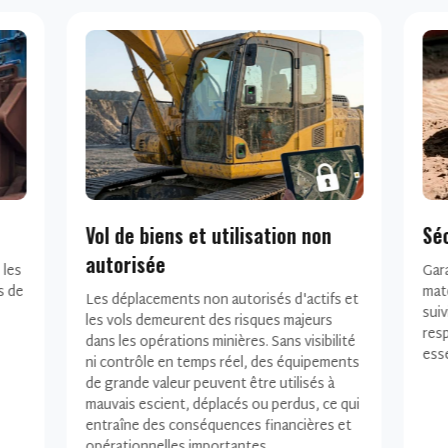
Sécurité opérationnelle
Uti
Garantir la sécurité du personnel et du
Les
matériel représente un défi constant. Le
coo
s et
suivi des performances du matériel et le
équi
respect des protocoles de sécurité sont
sou
ité
essentiels pour réduire les accidents.
ent
ents
une 
 qui
 et