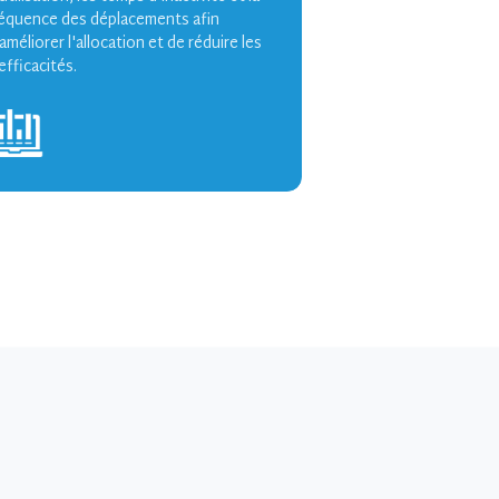
réquence des déplacements afin
améliorer l'allocation et de réduire les
efficacités.