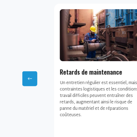
tenance
Vol de biens et utilisation non
autorisée
st essentiel, mais les
s et les conditions de
Les déplacements non autorisés d'actif
ent entraîner des
les vols demeurent des risques majeurs
nsi le risque de
dans les opérations minières. Sans visibil
e réparations
ni contrôle en temps réel, des équipem
de grande valeur peuvent être utilisés à
mauvais escient, déplacés ou perdus, ce
entraîne des conséquences financières
opérationnelles importantes.