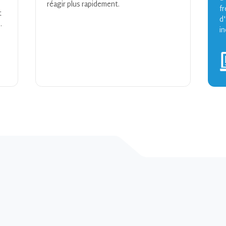
réagir plus rapidement.
f
t
d'
.
in