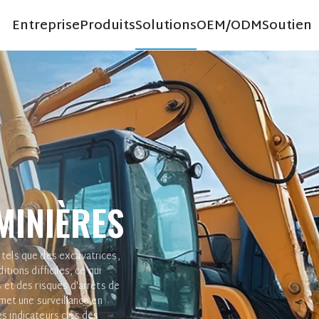
Entreprise
Produits
Solutions
OEM/ODM
Soutien
À propos de
Plate-for
nous
Nouvelles
Partenaires
FAQ
MINIÈRES
s tels que des excavatrices,
ions difficiles, ce qui
et des risques d'arrêts de
met une surveillance en
es indicateurs clés des